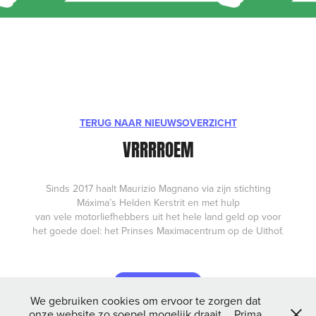
TERUG NAAR NIEUWSOVERZICHT
VRRRROEM
Sinds 2017 haalt Maurizio Magnano via zijn stichting
Máxima’s Helden Kerstrit en met hulp
van vele motorliefhebbers uit het hele land geld op voor
het goede doel: het
Prinses Maximacentrum
op de Uithof.
LEES MEER
We gebruiken cookies om ervoor te zorgen dat
onze website zo soepel mogelijk draait.
Prima