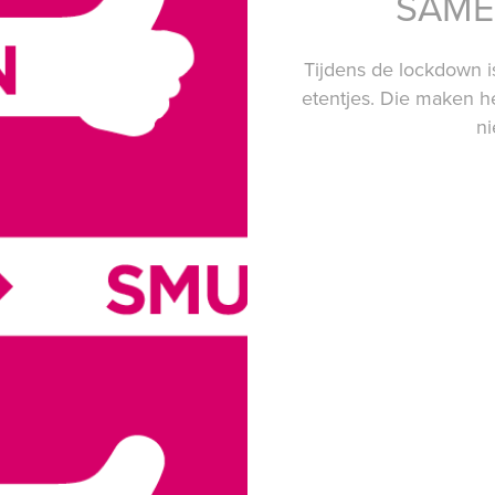
SAME
Tijdens de lockdown 
etentjes. Die maken h
n