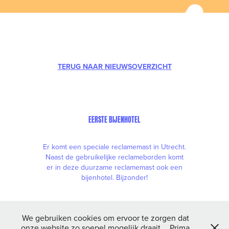
TERUG NAAR NIEUWSOVERZICHT
EERSTE BIJENHOTEL
Er komt een speciale reclamemast in Utrecht.
Naast de gebruikelijke reclameborden komt
er in deze duurzame reclamemast ook een
bijenhotel. Bijzonder!​​​​​​​
We gebruiken cookies om ervoor te zorgen dat
LEES HET BERICHT
onze website zo soepel mogelijk draait.
Prima