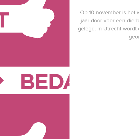
Op 10 november is het 
jaar door voor een dier
gelegd. In Utrecht wordt
geo