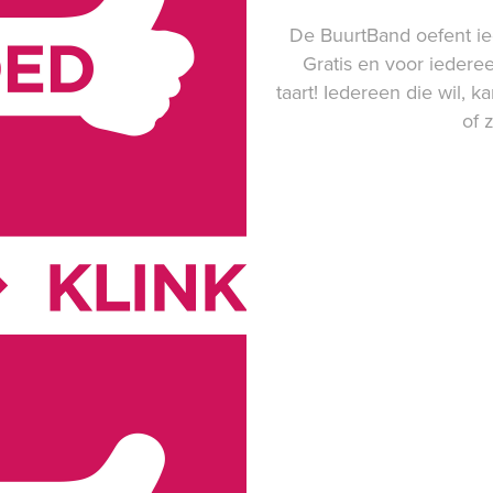
De BuurtBand oefent ie
Gratis en voor iederee
taart! Iedereen die wil,
of 